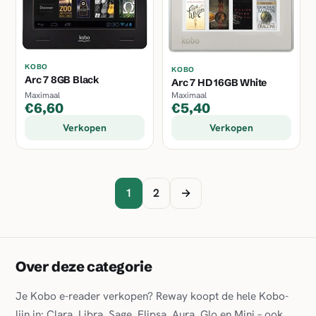
KOBO
KOBO
Arc 7 8GB Black
Arc 7 HD 16GB White
Maximaal
Maximaal
€6,60
€5,40
Verkopen
Verkopen
1
2
→
Over deze categorie
Je Kobo e-reader verkopen? Reway koopt de hele Kobo-
lijn in: Clara, Libra, Sage, Elipsa, Aura, Glo en Mini – ook