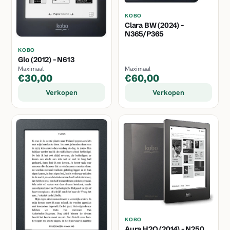
KOBO
Clara BW (2024) -
N365/P365
KOBO
Glo (2012) - N613
Maximaal
Maximaal
€30,00
€60,00
Verkopen
Verkopen
KOBO
Aura H2O (2014) - N250