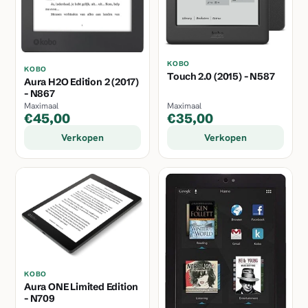
KOBO
KOBO
Touch 2.0 (2015) - N587
Aura H2O Edition 2 (2017)
- N867
Maximaal
Maximaal
€45,00
€35,00
Verkopen
Verkopen
KOBO
Aura ONE Limited Edition
- N709