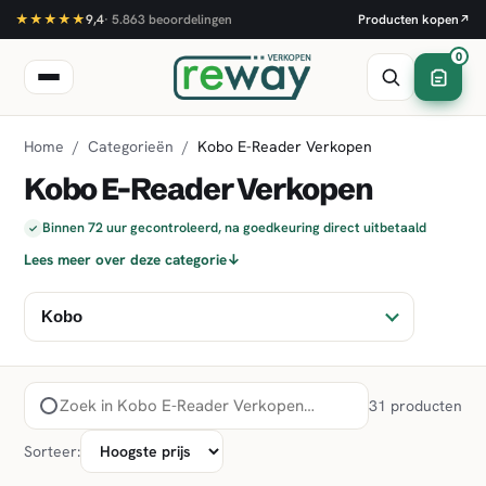
★★★★★
9,4
·
5.863
beoordelingen
Producten kopen
↗
0
Home
/
Categorieën
/
Kobo E-Reader Verkopen
Kobo E-Reader Verkopen
Binnen 72 uur gecontroleerd, na goedkeuring direct uitbetaald
✓
Lees meer over deze categorie
↓
31 producten
Sorteer: