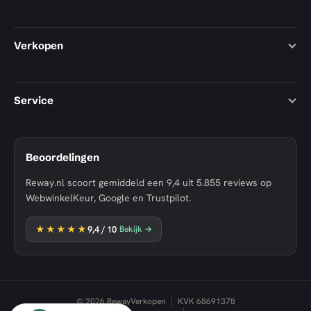
Verkopen
Service
Beoordelingen
Reway.nl scoort gemiddeld een
9,4
uit
5.855
reviews op
WebwinkelKeur, Google en Trustpilot.
★★★★★
9,4
/ 10
Bekijk →
© 2026 RewayVerkopen
KVK 68691378