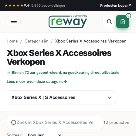
★★★★★
9,4
·
5.855
beoordelingen
Producten kopen
↗
0
Home
/
Categorieën
/
Xbox Series X Accessoires Verkopen
Xbox Series X Accessoires
Verkopen
Binnen 72 uur gecontroleerd, na goedkeuring direct uitbetaald
✓
Lees meer over deze categorie
↓
12 producten
Sorteer: