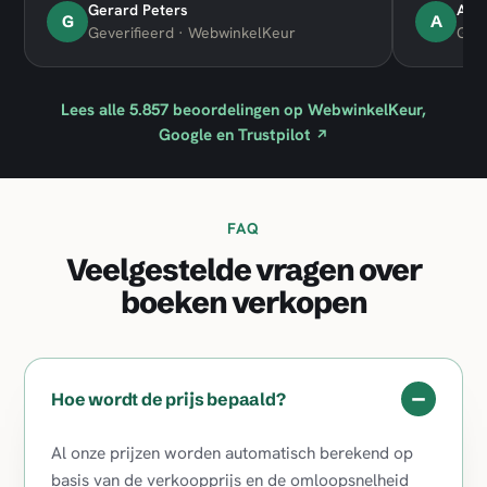
Gerard Peters
Adr
G
A
Geverifieerd · WebwinkelKeur
Geve
Lees alle
5.857
beoordelingen op WebwinkelKeur,
Google en Trustpilot
↗
FAQ
Veelgestelde vragen over
boeken verkopen
−
Hoe wordt de prijs bepaald?
Al onze prijzen worden automatisch berekend op
basis van de verkoopprijs en de omloopsnelheid