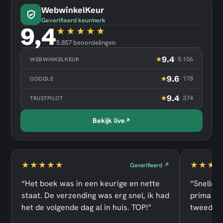
WebwinkelKeur
Geverifieerd keurmerk
9,4
★★★★★
5.857
beoordelingen
9.4
· 5.106
WEBWINKELKEUR
9.6
· 178
GOOGLE
9.4
· 374
TRUSTPILOT
Bekijk live
↗
★★★★★
★★★
Geverifieerd ↗
“Het boek was in een keurige en nette
“Snelle l
staat. De verzending was erg snel, ik had
prima kw
het de volgende dag al in huis. TOP!”
tweedeha