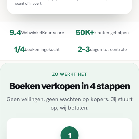
scant of invoert.
9.4
50K+
WebwinkelKeur score
klanten geholpen
1/4
2-3
boeken ingekocht
dagen tot controle
ZO WERKT HET
Boeken verkopen in 4 stappen
Geen veilingen, geen wachten op kopers. Jij stuurt
op, wij betalen.
1