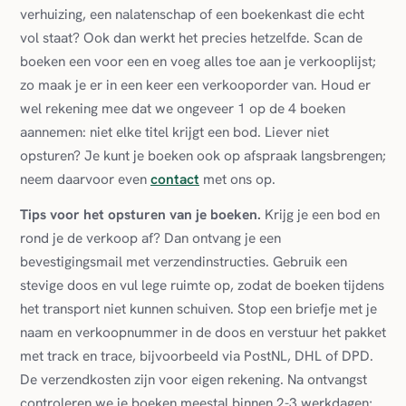
verhuizing, een nalatenschap of een boekenkast die echt
vol staat? Ook dan werkt het precies hetzelfde. Scan de
boeken een voor een en voeg alles toe aan je verkooplijst;
zo maak je er in een keer een verkooporder van. Houd er
wel rekening mee dat we ongeveer 1 op de 4 boeken
aannemen: niet elke titel krijgt een bod. Liever niet
opsturen? Je kunt je boeken ook op afspraak langsbrengen;
neem daarvoor even
contact
met ons op.
Tips voor het opsturen van je boeken.
Krijg je een bod en
rond je de verkoop af? Dan ontvang je een
bevestigingsmail met verzendinstructies. Gebruik een
stevige doos en vul lege ruimte op, zodat de boeken tijdens
het transport niet kunnen schuiven. Stop een briefje met je
naam en verkoopnummer in de doos en verstuur het pakket
met track en trace, bijvoorbeeld via PostNL, DHL of DPD.
De verzendkosten zijn voor eigen rekening. Na ontvangst
controleren we je boeken meestal binnen 2-3 werkdagen;