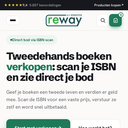
★★★★★
9,4
·
5.857
beoordelingen
Producten kopen
↗
0
Direct bod via ISBN-scan
Tweedehands boeken
verkopen
: scan je ISBN
en zie direct je bod
Geef je boeken een tweede leven en verdien er geld
mee. Scan de ISBN voor een vaste prijs, verstuur ze
zelf en word snel uitbetaald.
→
Start met verkopen
Hoe werkt het?