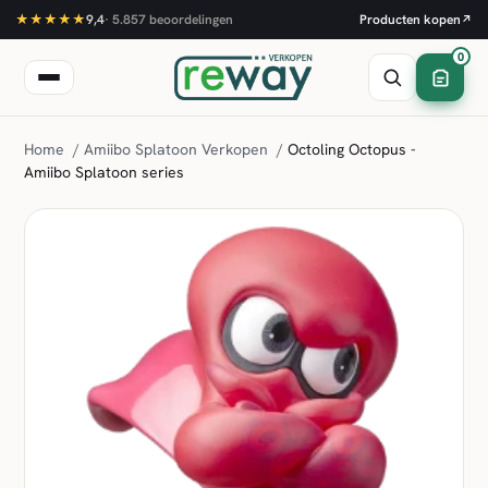
★★★★★
9,4
·
5.857
beoordelingen
Producten kopen
↗
0
Home
/
Amiibo Splatoon Verkopen
/
Octoling Octopus -
Amiibo Splatoon series