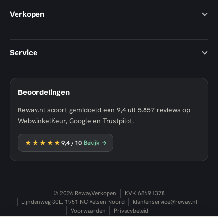
Verkopen
Service
Beoordelingen
Reway.nl scoort gemiddeld een
9,4
uit
5.857
reviews op
WebwinkelKeur, Google en Trustpilot.
★★★★★
9,4
/ 10
Bekijk →
© 2026 RewayVerkopen
KVK 68691378
Lijndenweg 30L, 1951 NC Velsen-Noord
klantenservice@reway.nl
Voorwaarden
Privacybeleid