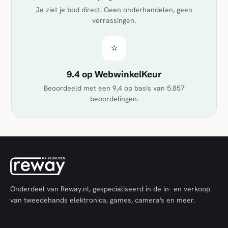
Je ziet je bod direct. Geen onderhandelen, geen
verrassingen.
⭐
9.4 op WebwinkelKeur
Beoordeeld met een
9,4
op basis van
5.857
beoordelingen.
Onderdeel van Reway.nl, gespecialiseerd in de in- en verkoop
van tweedehands elektronica, games, camera's en meer.