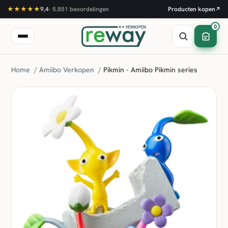
★★★★★
9,4
·
5.851
beoordelingen
Producten kopen
↗
0
Home
/
Amiibo Verkopen
/
Pikmin - Amiibo Pikmin series