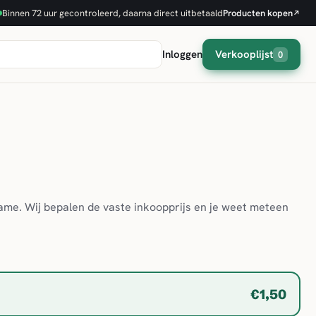
Binnen 72 uur gecontroleerd, daarna direct uitbetaald
Producten kopen
↗
Inloggen
Verkooplijst
0
game. Wij bepalen de vaste inkoopprijs en je weet meteen
€1,50