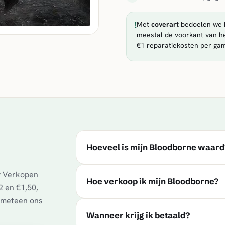
!
Met
coverart
bedoelen we h
meestal de voorkant van he
€1 reparatiekosten per ga
Hoeveel is mijn Bloodborne waard
y Verkopen
Hoe verkoop ik mijn Bloodborne?
2 en €1,50,
t meteen ons
Wanneer krijg ik betaald?