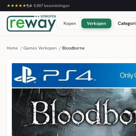
9,4
·
5.857
beoordelingen
★★★★★
Kopen
Verkopen
Categori
Home
/
Games Verkopen
/
Bloodborne