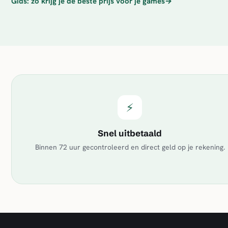
Gids: zo krijg je de beste prijs voor je games
→
⚡
Snel uitbetaald
Binnen 72 uur gecontroleerd en direct geld op je rekening.