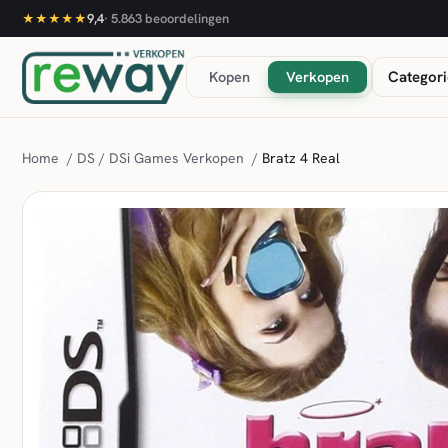
9,4
·
5.863
beoordelingen
★★★★★
Kopen
Verkopen
Categori
Home
/
DS / DSi Games Verkopen
/
Bratz 4 Real