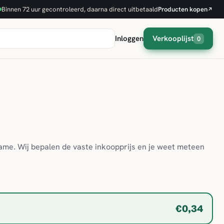
Binnen 72 uur gecontroleerd, daarna direct uitbetaald
Producten kopen
↗
Inloggen
Verkooplijst
0
game. Wij bepalen de vaste inkoopprijs en je weet meteen
€0,34