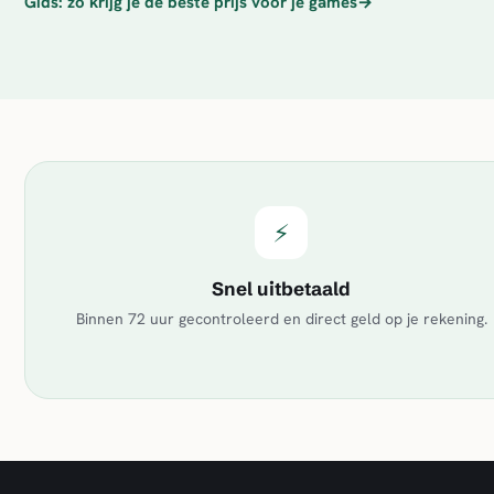
Gids: zo krijg je de beste prijs voor je games
→
⚡
Snel uitbetaald
Binnen 72 uur gecontroleerd en direct geld op je rekening.