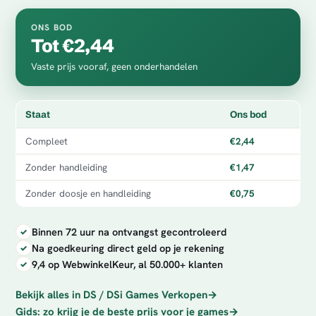
ONS BOD
Tot €2,44
Vaste prijs vooraf, geen onderhandelen
Staat
Ons bod
Compleet
€2,44
Zonder handleiding
€1,47
Zonder doosje en handleiding
€0,75
Binnen 72 uur na ontvangst gecontroleerd
Na goedkeuring direct geld op je rekening
9,4 op WebwinkelKeur, al 50.000+ klanten
Bekijk alles in DS / DSi Games Verkopen
→
Gids: zo krijg je de beste prijs voor je games
→