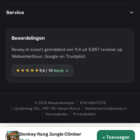
Service
Beoordelingen
Reway.nl scoort gemiddeld een
9,4
uit
5.857
reviews op
WebwinkelKeur, Google en Trustpilot.
★★★★★
9,4
/ 10
Bekijk →
© 2026 RewayVerkopen
KVK 68691378
Lijndenweg 30L, 1951 NC Velsen-Noord
klantenservice@reway.nl
Voorwaarden
Privacybeleid
Donkey Kong Jungle Climber
★★★★★
9,4
✕
+ Toevoegen
WebwinkelKeur