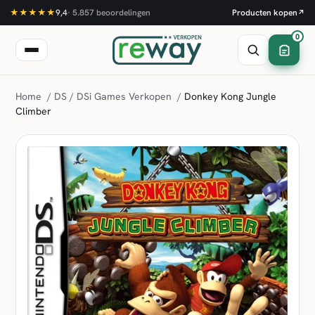
★★★★★
9,4
·
5.857
beoordelingen
Producten kopen
↗
0
Home
/
DS / DSi Games Verkopen
/
Donkey Kong Jungle
Climber