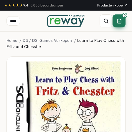
★★★★★
9,4
·
5.855
beoordelingen
Producten kopen
↗
0
Home
/
DS / DSi Games Verkopen
/
Learn to Play Chess with
Fritz and Chesster