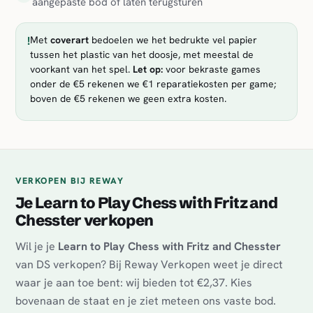
aangepaste bod of laten terugsturen
!
Met
coverart
bedoelen we het bedrukte vel papier
tussen het plastic van het doosje, met meestal de
voorkant van het spel.
Let op:
voor bekraste games
onder de €5 rekenen we €1 reparatiekosten per game;
boven de €5 rekenen we geen extra kosten.
VERKOPEN BIJ REWAY
Je Learn to Play Chess with Fritz and
Chesster verkopen
Wil je je
Learn to Play Chess with Fritz and Chesster
van DS verkopen? Bij Reway Verkopen weet je direct
waar je aan toe bent: wij bieden tot €2,37. Kies
bovenaan de staat en je ziet meteen ons vaste bod.