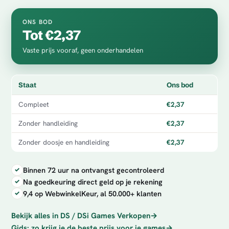
ONS BOD
Tot €2,37
Vaste prijs vooraf, geen onderhandelen
Staat
Ons bod
Compleet
€2,37
Zonder handleiding
€2,37
Zonder doosje en handleiding
€2,37
Binnen 72 uur na ontvangst gecontroleerd
Na goedkeuring direct geld op je rekening
9,4 op WebwinkelKeur, al 50.000+ klanten
Bekijk alles in DS / DSi Games Verkopen
→
Gids: zo krijg je de beste prijs voor je games
→