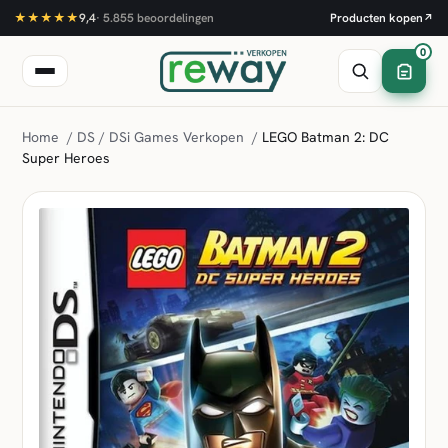
★★★★★
9,4
·
5.855
beoordelingen
Producten kopen
↗
0
Home
/
DS / DSi Games Verkopen
/
LEGO Batman 2: DC
Super Heroes