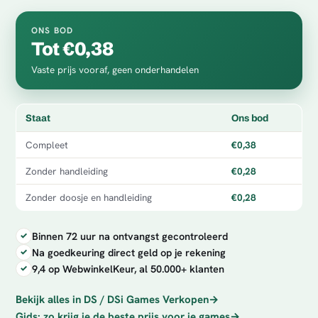
ONS BOD
Tot €0,38
Vaste prijs vooraf, geen onderhandelen
Staat
Ons bod
Compleet
€0,38
Zonder handleiding
€0,28
Zonder doosje en handleiding
€0,28
Binnen 72 uur na ontvangst gecontroleerd
Na goedkeuring direct geld op je rekening
9,4 op WebwinkelKeur, al 50.000+ klanten
Bekijk alles in DS / DSi Games Verkopen
→
Gids: zo krijg je de beste prijs voor je games
→