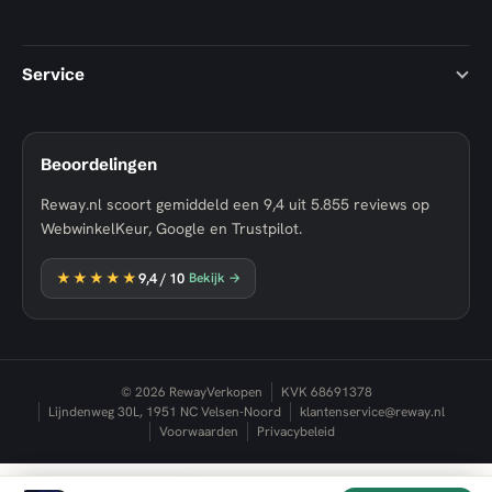
Service
Beoordelingen
Reway.nl scoort gemiddeld een
9,4
uit
5.855
reviews op
WebwinkelKeur, Google en Trustpilot.
★★★★★
9,4
/ 10
Bekijk →
© 2026 RewayVerkopen
KVK 68691378
Lijndenweg 30L, 1951 NC Velsen-Noord
klantenservice@reway.nl
Voorwaarden
Privacybeleid