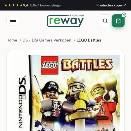
★★★★★
9,4
·
5.867
beoordelingen
Producten kopen
↗
0
Home
/
DS / DSi Games Verkopen
/
LEGO Battles