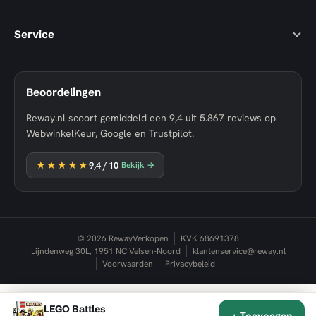
Service
Beoordelingen
Reway.nl scoort gemiddeld een
9,4
uit
5.867
reviews op
WebwinkelKeur, Google en Trustpilot.
★★★★★
9,4
/ 10
Bekijk →
© 2026 RewayVerkopen
KVK 68691378
Lijndenweg 30L, 1951 NC Velsen-Noord
klantenservice@reway.nl
Voorwaarden
Privacybeleid
LEGO Battles
★★★★★
9,4
✕