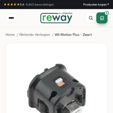
★★★★★
9,4
·
5.863
beoordelingen
Producten kopen
↗
0
Home
/
Nintendo Verkopen
/
Wii Motion Plus - Zwart