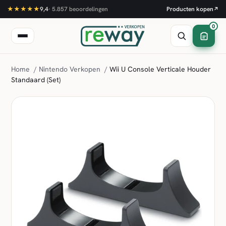
★★★★★
9,4
·
5.857
beoordelingen
Producten kopen
↗
0
Home
/
Nintendo Verkopen
/
Wii U Console Verticale Houder
Standaard (Set)