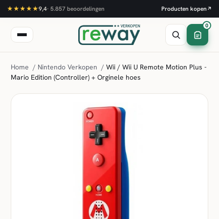
★★★★★
9,4
·
5.857
beoordelingen
Producten kopen
↗
0
Home
/
Nintendo Verkopen
/
Wii / Wii U Remote Motion Plus -
Mario Edition (Controller) + Orginele hoes