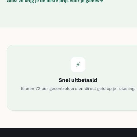
Gids: zo krijg je de beste prijs voor je games
→
⚡
Snel uitbetaald
Binnen 72 uur gecontroleerd en direct geld op je rekening.