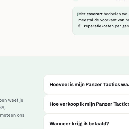
!
Met
coverart
bedoelen we h
meestal de voorkant van he
€1 reparatiekosten per ga
Hoeveel is mijn Panzer Tactics w
pen weet je
Hoe verkoop ik mijn Panzer Tactic
89,
t meteen ons
Wanneer krijg ik betaald?