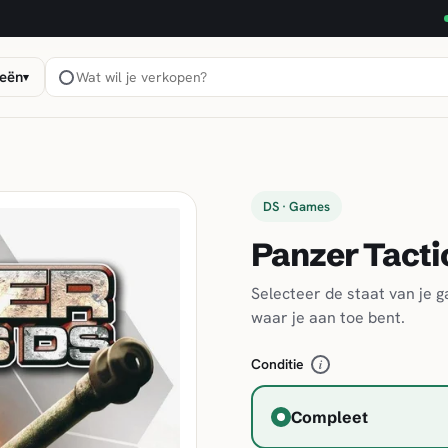
eën
▾
DS · Games
Panzer Tacti
Selecteer de staat van je 
waar je aan toe bent.
Conditie
i
Compleet