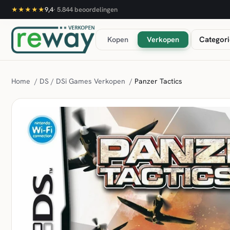
9,4
·
5.844
beoordelingen
★★★★★
Kopen
Verkopen
Categori
Home
/
DS / DSi Games Verkopen
/
Panzer Tactics