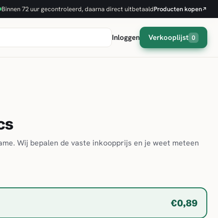
Binnen 72 uur gecontroleerd, daarna direct uitbetaald
Producten kopen
↗
Inloggen
Verkooplijst
0
cs
game. Wij bepalen de vaste inkoopprijs en je weet meteen
€0,89