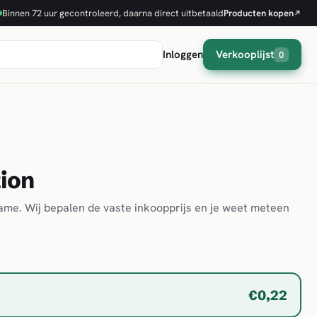
Binnen 72 uur gecontroleerd, daarna direct uitbetaald
Producten kopen
↗
Inloggen
Verkooplijst
0
ion
game. Wij bepalen de vaste inkoopprijs en je weet meteen
€0,22