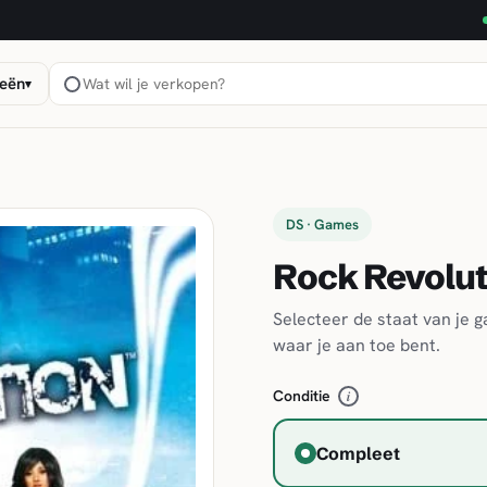
eën
▾
DS · Games
Rock Revolut
Selecteer de staat van je 
waar je aan toe bent.
Conditie
i
Compleet