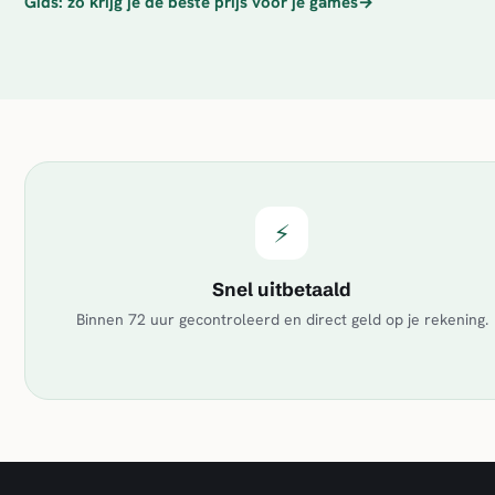
Gids: zo krijg je de beste prijs voor je games
→
⚡
Snel uitbetaald
Binnen 72 uur gecontroleerd en direct geld op je rekening.