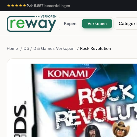
9,4
·
5.857
beoordelingen
★★★★★
Kopen
Verkopen
Categori
Home
/
DS / DSi Games Verkopen
/
Rock Revolution