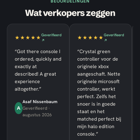
BEOORDELINGEN
Wat verkopers zeggen
Geverifieerd
Geverifieerd
★★★★★
★★★★★
↗
↗
“Got there console I
“Crystal green
ordered, quickly and
controller voor de
exactly at
originele xbox
described! A great
aangeschaft. Nette
experience
originele microsoft
altogether.”
controller, werkt
perfect. Zelfs het
Asaf Nissenbaum
snoer is in goede
A
Geverifieerd ·
staat en het
augustus 2026
matched perfect bij
mijn halo edition
console.”