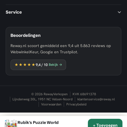
Service
Beoordelingen
Reway.nl scoort gemiddeld een
9,4
uit
5.863
reviews op
WebwinkelKeur, Google en Trustpilot.
★★★★★
9,4
/ 10
Bekijk →
© 2026 RewayVerkopen
KVK 68691378
Lijndenweg 30L, 1951 NC Velsen-Noord
klantenservice@reway.nl
Voorwaarden
Privacybeleid
Rubik's Puzzle World
★★★★★
9,4
✕
+ Toevoegen
WebwinkelKeur