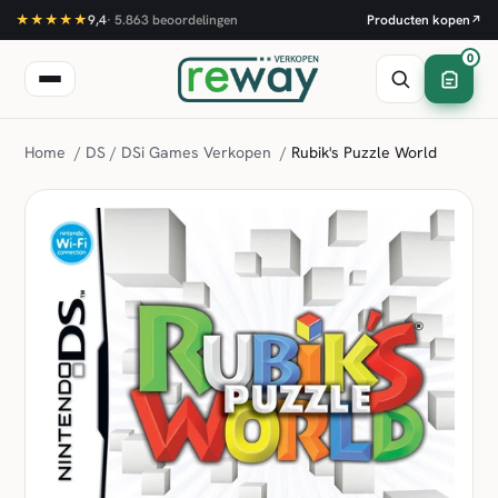
★★★★★
9,4
·
5.863
beoordelingen
Producten kopen
↗
0
Home
/
DS / DSi Games Verkopen
/
Rubik's Puzzle World