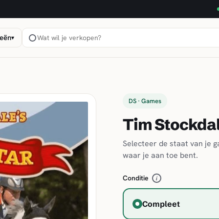
eën
▾
DS · Games
Tim Stockdale
Selecteer de staat van je 
waar je aan toe bent.
Conditie
i
Compleet