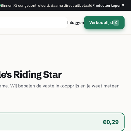
Binnen 72 uur gecontroleerd, daarna direct uitbetaald
Producten kopen
↗
Inloggen
Verkooplijst
0
's Riding Star
game. Wij bepalen de vaste inkoopprijs en je weet meteen
€0,29