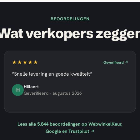
BEOORDELINGEN
Wat verkopers zegge
★★★★★
Geverifieerd ↗
“Snelle levering en goede kwaliteit”
Hillaert
H
Geverifieerd · augustus 2026
Lees alle
5.844
beoordelingen op WebwinkelKeur,
Google en Trustpilot
↗