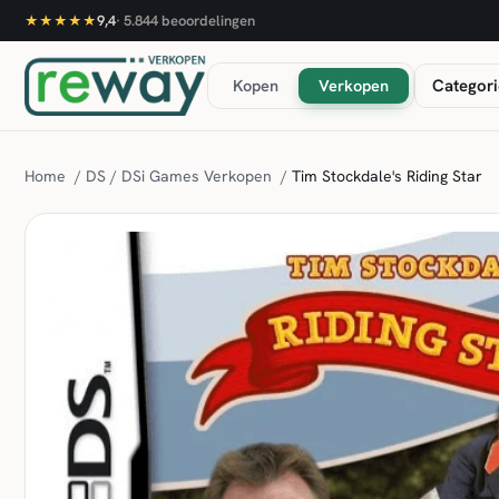
9,4
·
5.844
beoordelingen
★★★★★
Kopen
Verkopen
Categori
Home
/
DS / DSi Games Verkopen
/
Tim Stockdale's Riding Star