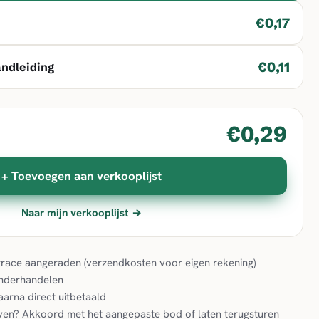
€0,17
€0,11
andleiding
€0,29
+ Toevoegen aan verkooplijst
Naar mijn verkooplijst →
& trace aangeraden (verzendkosten voor eigen rekening)
onderhandelen
aarna direct uitbetaald
en? Akkoord met het aangepaste bod of laten terugsturen