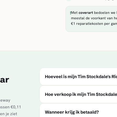
!
Met
coverart
bedoelen we h
meestal de voorkant van he
€1 reparatiekosten per ga
Hoeveel is mijn Tim Stockdale's R
tar
Hoe verkoop ik mijn Tim Stockdale'
Reway
tussen €0,11
Wanneer krijg ik betaald?
en je ziet