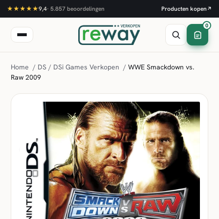
★★★★★
9,4
·
5.857
beoordelingen
Producten kopen
↗
0
Home
/
DS / DSi Games Verkopen
/
WWE Smackdown vs.
Raw 2009