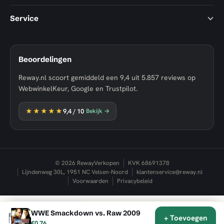
Service
Beoordelingen
Reway.nl scoort gemiddeld een
9,4
uit
5.857
reviews op
WebwinkelKeur, Google en Trustpilot.
★★★★★
9,4
/ 10
Bekijk →
© 2026 RewayVerkopen
KVK 68691378
Lijndenweg 30L, 1951 NC Velsen-Noord
klantenservice@reway.nl
Voorwaarden
Privacybeleid
WWE Smackdown vs. Raw 2009
★★★★★
9,4
✕
+ Toevoegen
WebwinkelKeur
€0,76