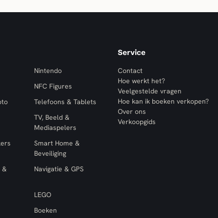
Service
Nintendo
Contact
Hoe werkt het?
NFC Figures
Veelgestelde vragen
Hoe kan ik boeken verkopen?
oto
Telefoons & Tablets
Over ons
TV, Beeld &
Verkoopgids
Mediaspelers
kers
Smart Home &
Beveiliging
 &
Navigatie & GPS
LEGO
Boeken