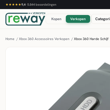
9,4
·
5.844
beoordelingen
★★★★★
Kopen
Verkopen
Categori
Home
/
Xbox 360 Accessoires Verkopen
/
Xbox 360 Harde Schijf