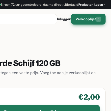
Binnen 72 uur gecontroleerd, daarna direct uitbetaald
Producten kopen
↗
Inloggen
Verkooplijst
0
de Schijf 120 GB
tegen een vaste prijs. Voeg toe aan je verkooplijst en
€2,00