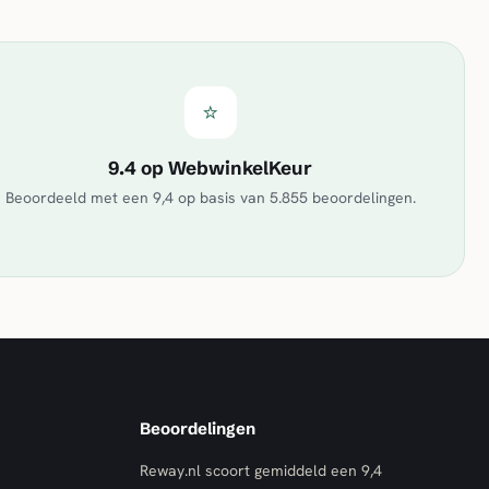
⭐
9.4 op WebwinkelKeur
Beoordeeld met een
9,4
op basis van
5.855
beoordelingen.
Beoordelingen
Reway.nl scoort gemiddeld een
9,4