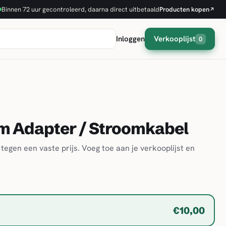
Binnen 72 uur gecontroleerd, daarna direct uitbetaald
Producten kopen
↗
Inloggen
Verkooplijst
0
m Adapter / Stroomkabel
tegen een vaste prijs. Voeg toe aan je verkooplijst en
€10,00