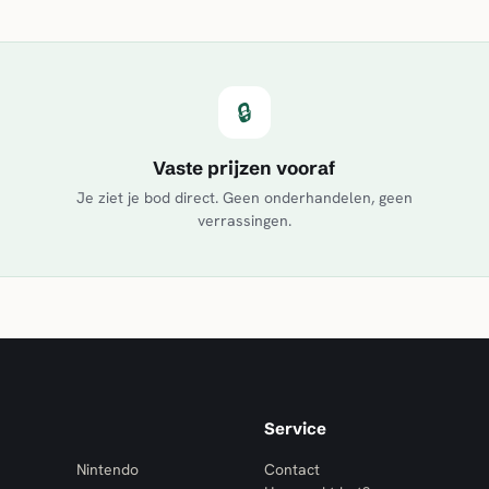
🔒
Vaste prijzen vooraf
Je ziet je bod direct. Geen onderhandelen, geen
verrassingen.
Service
Nintendo
Contact