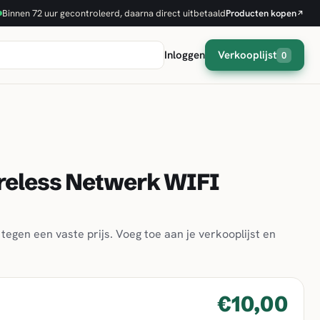
Binnen 72 uur gecontroleerd, daarna direct uitbetaald
Producten kopen
↗
Inloggen
Verkooplijst
0
reless Netwerk WIFI
tegen een vaste prijs. Voeg toe aan je verkooplijst en
€10,00