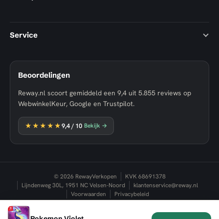
Service
Beoordelingen
Reway.nl scoort gemiddeld een
9,4
uit
5.855
reviews op
WebwinkelKeur, Google en Trustpilot.
★★★★★
9,4
/ 10
Bekijk →
© 2026 RewayVerkopen
KVK 68691378
Lijndenweg 30L, 1951 NC Velsen-Noord
klantenservice@reway.nl
Voorwaarden
Privacybeleid
Pokemon Violet