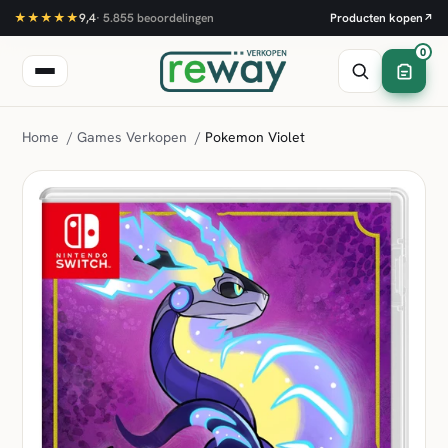
★★★★★
9,4
·
5.855
beoordelingen
Producten kopen
↗
0
Home
/
Games Verkopen
/
Pokemon Violet