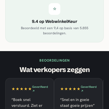
⭐
9.4 op WebwinkelKeur
Beoordeeld met een
9,4
op basis van
5.855
beoordelingen.
BEOORDELINGEN
Wat verkopers zeggen
Geverifieerd
Geverifieerd
★★★★★
★★★★★
↗
↗
“Boek snel
“Snel en in goeie
verstuurd. Ziet er
staat goeie prijzen”