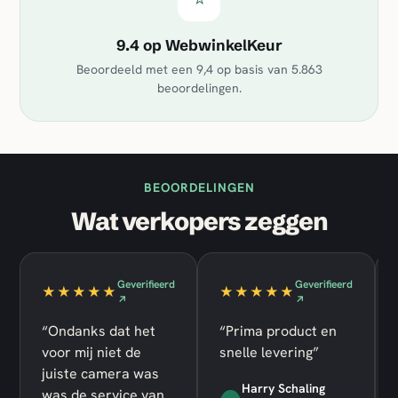
9.4 op WebwinkelKeur
Beoordeeld met een
9,4
op basis van
5.863
beoordelingen.
BEOORDELINGEN
Wat verkopers zeggen
Geverifieerd
Geverifieerd
★★★★★
★★★★★
↗
↗
“Ondanks dat het
“Prima product en
voor mij niet de
snelle levering”
juiste camera was
Harry Schaling
was de service van