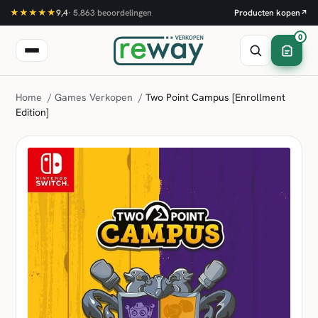
★★★★★
9,4
·
5.863
beoordelingen
Producten kopen
↗
0
Home
/
Games Verkopen
/
Two Point Campus [Enrollment
Edition]