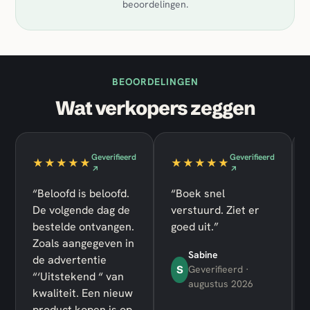
beoordelingen.
BEOORDELINGEN
Wat verkopers zeggen
Geverifieerd
Geverifieerd
★★★★★
★★★★★
↗
↗
“Beloofd is beloofd.
“Boek snel
De volgende dag de
verstuurd. Ziet er
bestelde ontvangen.
goed uit.”
Zoals aangegeven in
Sabine
de advertentie
S
Geverifieerd ·
“‘Uitstekend “ van
augustus 2026
kwaliteit. Een nieuw
product kopen is op