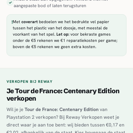
✓
aangepaste bod of laten terugsturen
!
Met
coverart
bedoelen we het bedrukte vel papier
tussen het plastic van het doosje, met meestal de
voorkant van het spel.
Let op:
voor bekraste games
onder de €5 rekenen we €1 reparatiekosten per game;
boven de €5 rekenen we geen extra kosten.
VERKOPEN BIJ REWAY
Je Tour de France: Centenary Edition
verkopen
Wil je je
Tour de France: Centenary Edition
van
Playstation 2 verkopen? Bij Reway Verkopen weet je
direct waar je aan toe bent: wij bieden tussen €0,17 en
€2,02, afhankelijk van de staat. Kies bovenaan de staat