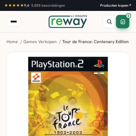
★★★★★
9,4
·
5.855
beoordelingen
Producten kopen
↗
0
Home
/
Games Verkopen
/
Tour de France: Centenary Edition